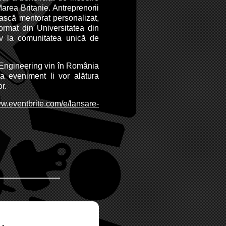
 Marea Britanie. Antreprenorii
ească mentorat personalizat,
format din Universitatea din
v la comunitatea unică de
f Engineering vin în România
a eveniment li vor alătura
r.
ww.eventbrite.com/e/lansare-