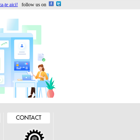
a-te aici!
follow us on
CONTACT