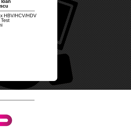
 Ioan
Adrian
scu
Curaj
lex HBV/HCV/HDV
Director General, UE
 Test
ni
Lisa
Rose
Royal Academy of Eng