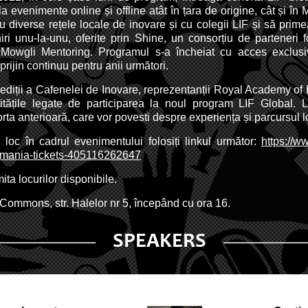
la evenimente online și offline atât în țara de origine, cât și în
 diverse rețele locale de inovare și cu colegii LIF și să prim
iri unu-la-unu, oferite prin Shine, un consorțiu de parteneri 
 Mowgli Mentoring. Programul s-a încheiat cu acces exclusi
prijin continuu pentru anii următori.
ediții a Cafenelei de Inovare, reprezentanții Royal Academy o
itățile legate de participarea la noul program LIF Global. L
orta anterioară, care vor povesti despre experiența și parcursul lo
loc în cadrul evenimentului folosiți linkul următor:
https://w
-romania-tickets-405116262647
mita locurilor disponibile.
Commons, str. Halelor nr 5, începând cu ora 16.
SPEAKERS