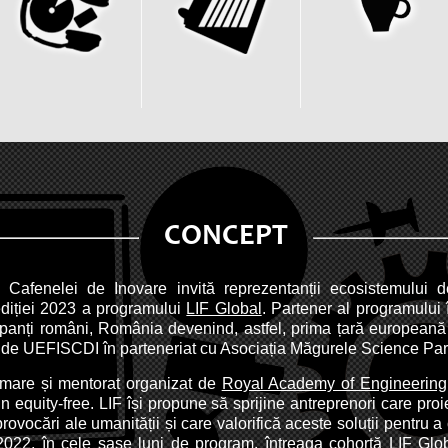
CONCEPT
 Cafenelei de Inovare invită reprezentanții ecosistemului 
diției 2023 a programului
LIF Global
. Partener al programulu
icipanți români, România devenind, astfel, prima țară europeană
 de UEFISCDI în parteneriat cu Asociația Măgurele Science Par
rmare și mentorat organizat de
Royal Academy of Engineering
n equity-free. LIF își propune să sprijine antreprenori care proi
rovocări ale umanității și care valorifică aceste soluții pentru 
 2022, în cele șase luni de program, întreaga cohortă LIF Glob