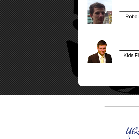
Marius
Mitroi
Innovation Consultant
Roboi
Gaelle
Elisha
Royal Academy of Engineering
Kids F